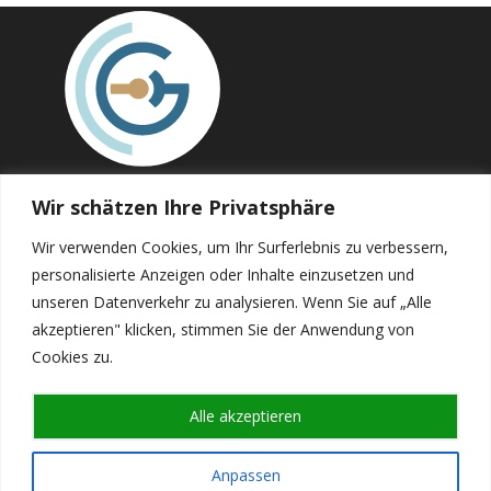
Wir schätzen Ihre Privatsphäre
Reichenhaller Strasse 7, A-5020 Salzburg
+43 662 847919
Wir verwenden Cookies, um Ihr Surferlebnis zu verbessern,
praxis{at}drgrethen.at
personalisierte Anzeigen oder Inhalte einzusetzen und
unseren Datenverkehr zu analysieren. Wenn Sie auf „Alle
akzeptieren" klicken, stimmen Sie der Anwendung von
Über uns
Cookies zu.
Impressum
Datenschutzerklärung
Alle akzeptieren
YouTube
Anpassen
Instagram