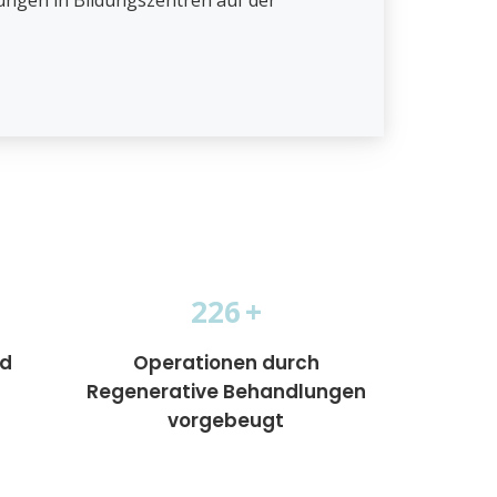
ungen in Bildungszentren auf der
475
+
nd
Operationen durch
Regenerative Behandlungen
vorgebeugt