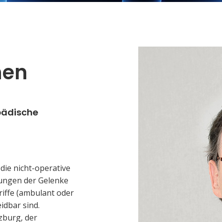
hen
pädische
die nicht-operative
ungen der Gelenke
riffe (ambulant oder
idbar sind.
lzburg, der