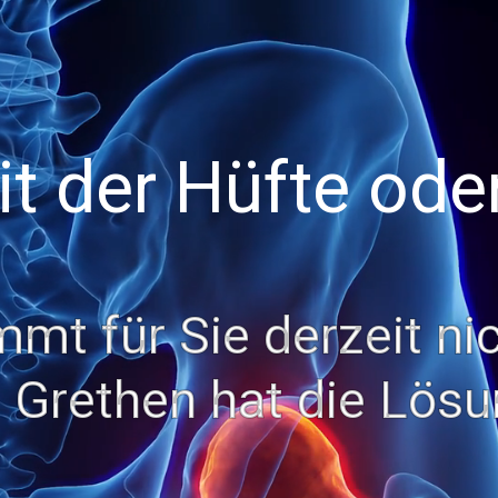
t der Hüfte ode
mt für Sie derzeit nic
. Grethen hat die Lösu