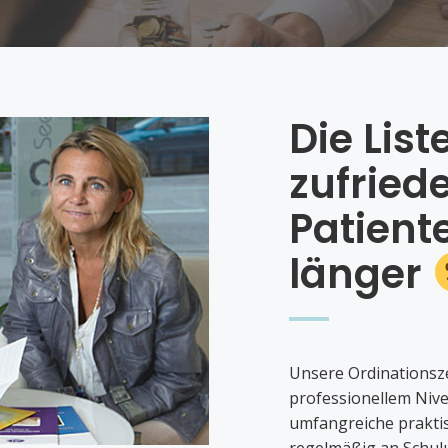
Die List
zufried
Patient
länger
Unsere Ordinationsz
professionellem Nive
umfangreiche prakt