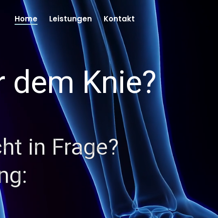
Home
Leistungen
Kontakt
r dem Knie?
ht in Frage?
ng: